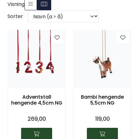
Visning
Julekrybber – Tradisjon og Magi
Sorter
Adventstall
Bambi hengende
hengende 4,5cm NG
5,5cm NG
269,00
119,00