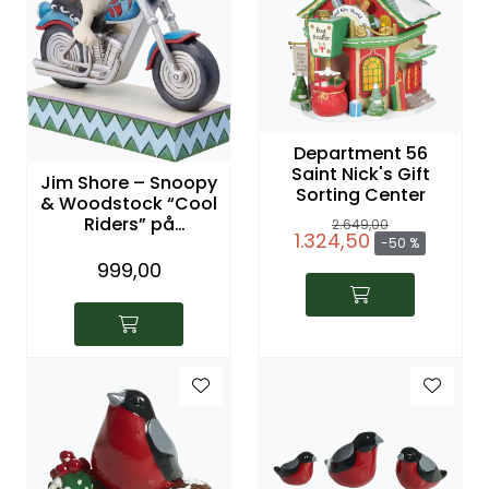
Department 56
Saint Nick's Gift
Jim Shore – Snoopy
Sorting Center
& Woodstock “Cool
Riders” på
2.649,00
1.324,50
motorsykkel (15 cm)
-50 %
999,00