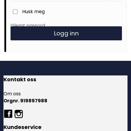
Julekrybber – Tradisjon og Magi
Husk meg
Glemt passord
Logg inn
Kontakt oss
Om oss
Orgnr. 919897988
Kundeservice