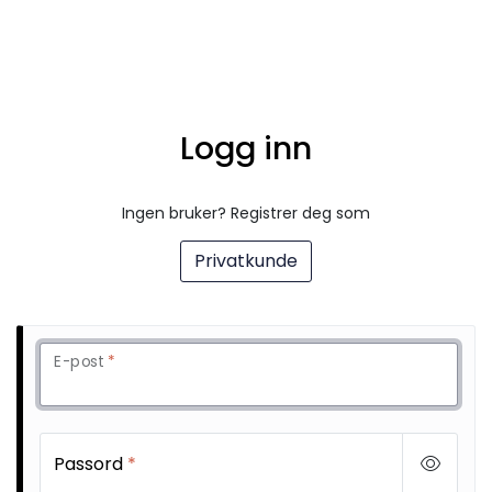
Skip to main content
Til juletreet
Logg inn
Til bordet
Til huset
Ingen bruker? Registrer deg som
Privatkunde
Til kjøkkenet
Merker
E-post
*
Nisser
Englespill
Passord
*