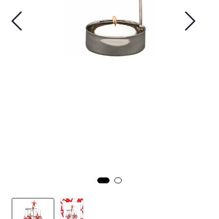
Julekrybber – Tradisjon og Magi