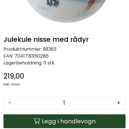
Julekrybber – Tradisjon og Magi
Julekule nisse med rådyr
Produktnummer:
98363
EAN:
7041730150286
Lagerbeholdning:
11 stk.
219,00
inkl. mva.
-
+
Legg i handlevogn