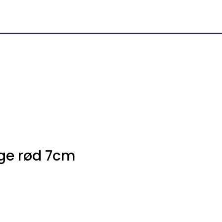
0
Kundeservice
Favoritter
Logg inn
nge rød 7cm