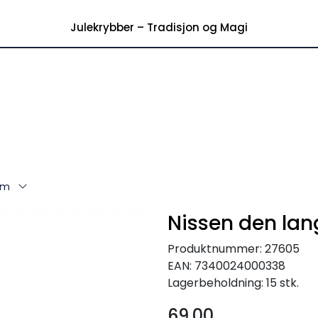
|
akt over kr 699,-
OBS! Posten
Julekrybber – Tradisjon og Magi
cm
Nissen den la
Produktnummer:
27605
EAN:
7340024000338
Lagerbeholdning:
15 stk.
69,00