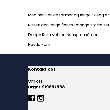
Med hans enkle former og lange skjegg er h
Nissen den lange finnes i mange størrelser o
Design Ruth Vetter, Nääsgränsården.
Høyde 7cm
Kontakt oss
Om oss
Orgnr. 919897988