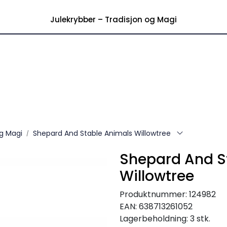
|
akt over kr 699,-
OBS! Posten
Julekrybber – Tradisjon og Magi
og Magi
Shepard And Stable Animals Willowtree
Shepard And S
Willowtree
Produktnummer:
124982
EAN:
638713261052
Lagerbeholdning:
3 stk.