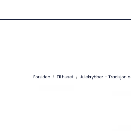
Skip to main content
Fast frakt kr 99,- / Fri fr
julelevering
Forsiden
Til huset
Julekrybber – Tradisjon 