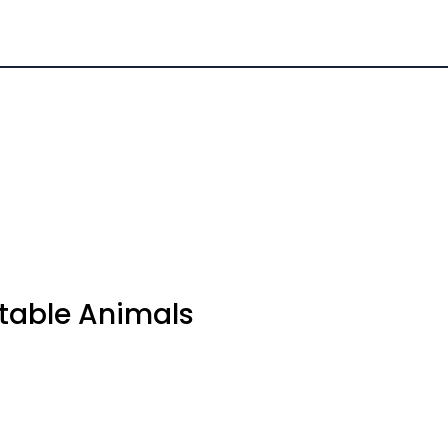
0
Kundeservice
Favoritter
Logg inn
table Animals