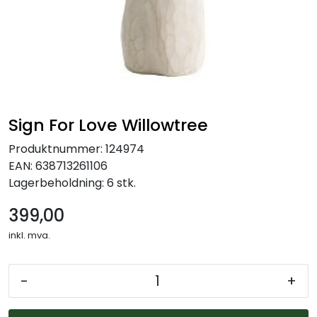
Julekrybber – Tradisjon og Magi
Sign For Love Willowtree
Produktnummer:
124974
EAN:
638713261106
Lagerbeholdning:
6 stk.
399,00
inkl. mva.
-
+