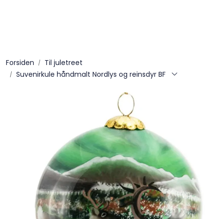
Skip to main content
Til juletreet
Forsiden
Til juletreet
Til bordet
Suvenirkule håndmalt Nordlys og reinsdyr BF
Til huset
Til kjøkkenet
Merker
Nisser
Englespill