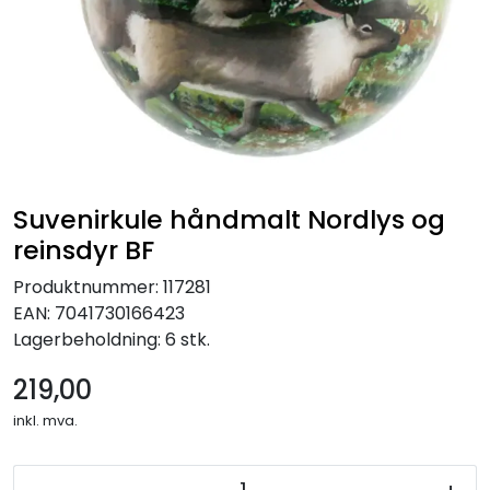
Julekrybber – Tradisjon og Magi
Suvenirkule håndmalt Nordlys og
reinsdyr BF
Produktnummer:
117281
EAN:
7041730166423
Lagerbeholdning:
6 stk.
219,00
inkl. mva.