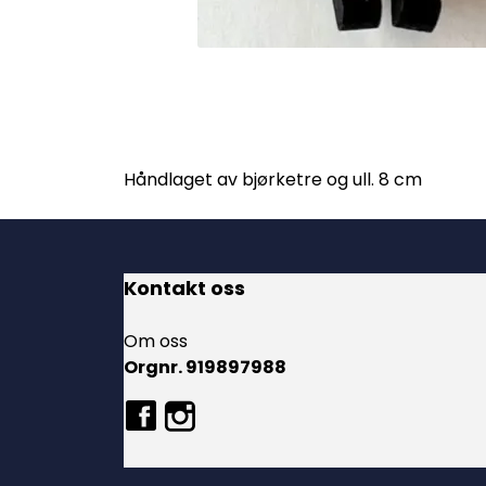
Håndlaget av bjørketre og ull. 8 cm
Kontakt oss
Om oss
Orgnr. 919897988