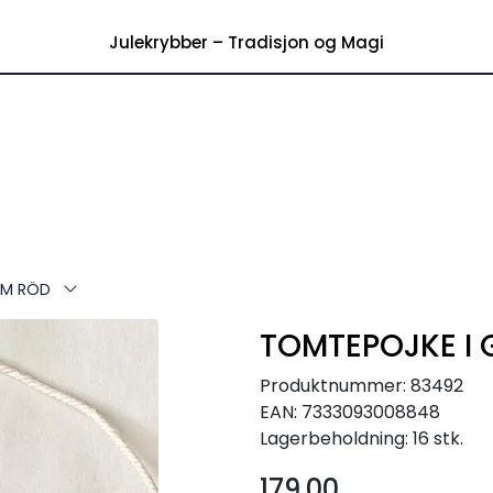
|
akt over kr 699,-
OBS! Posten
Julekrybber – Tradisjon og Magi
CM RÖD
TOMTEPOJKE I
Produktnummer:
83492
EAN:
7333093008848
Lagerbeholdning:
16 stk.
179,00