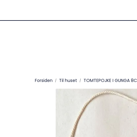
Skip to main content
Fast frakt kr 99,- / Fri fr
julelevering
Forsiden
Til huset
TOMTEPOJKE I GUNGA 8