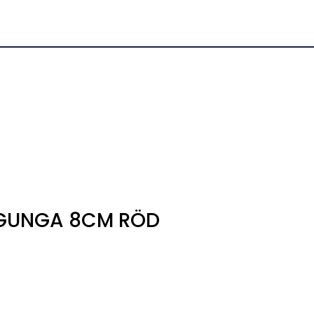
0
Kundeservice
Favoritter
Logg inn
 GUNGA 8CM RÖD