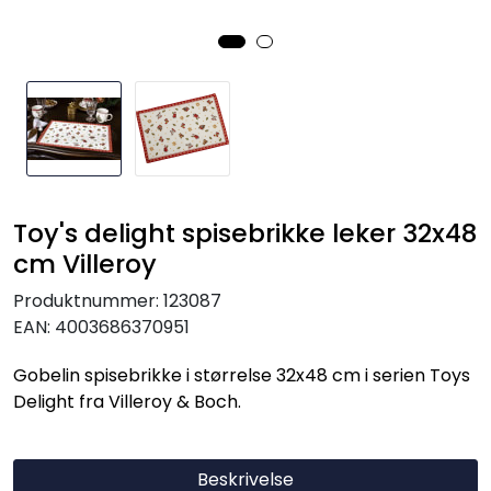
Julekrybber – Tradisjon og Magi
Toy's delight spisebrikke leker 32x48
cm Villeroy
Produktnummer:
123087
EAN:
4003686370951
Gobelin spisebrikke i størrelse 32x48 cm i serien Toys
Delight fra Villeroy & Boch.
Beskrivelse